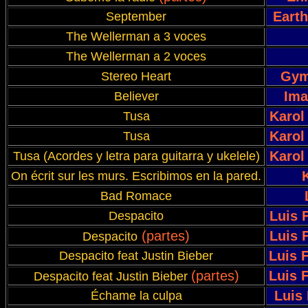
Earth
September
The Wellerman a 3 voces
The Wellerman a 2 voces
Gym
Stereo Heart
Ima
Believer
Karol
Tusa
Karol
Tusa
Karol
Tusa (Acordes y letra para guitarra y ukelele)
On écrit sur les murs. Escribimos en la pared.
Bad Romace
Luis 
Despacito
(partes)
Luis 
Despacito
Luis F
Despacito feat Justin Bieber
(partes)
Luis F
Despacito feat Justin Bieber
Luis
Échame la culpa