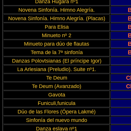
Danza Húgara nº1
B
Novena Sinfonía. Himno Alegría.
B
Novena Sinfonía. Himno Alegría. (Placas)
B
Para Elisa
B
Minueto nº 2
B
Minueto para dúo de flautas
B
Tema de la 7ª sinfonía
Danzas Polovtsianas (El príncipe Igor)
La Arlesiana (Preludio). Suite nº1.
C
Te Deum
C
Te Deum (Avanzado)
Gavota
Funiculi,funicula
Dúo de las Flores (Ópera Lakmé)
Sinfonía del nuevo mundo
Danza eslava nº1