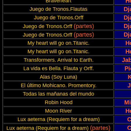
H
Braveheart
Dj
Juego de Tronos.Flautas
Dj
Juego de Tronos.Orff
(partes)
Dj
Juego de Tronos.Orff
(partes)
Dj
Juego de Tronos.Orff
H
My heart will go on.Titanic.
H
My heart will go on.Titanic.
Jab
Transformers. Arrival to Earth.
Pi
La vida es Bella. Flauta y Orff.
K
Alas (Soy Luna)
J
El último Mohicano. Promentory.
Todas las mañanas del mundo
Mi
Robin Hood
H
Moon River
C
Lux aeterna (Requiem for a dream)
(partes)
C
Lux aeterna (Requiem for a dream)