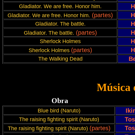
H
Gladiator. We are free. Honor him.
(partes)
H
Gladiator. We are free. Honor him.
H
Gladiator. The battle.
(partes)
H
Gladiator. The battle.
H
Sherlock Holmes
(partes)
H
Sherlock Holmes
B
The Walking Dead
Música 
Obra
Ik
Blue bird (Naruto)
Tos
The raising fighting spirit (Naruto)
(partes)
Tos
The raising fighting spirit (Naruto)