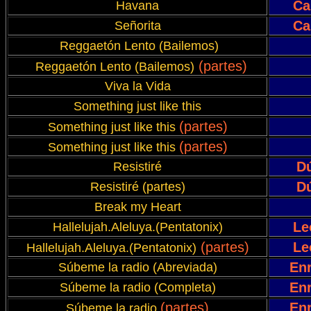
Ca
Havana
Ca
Señorita
Reggaetón Lento
(Bailemos)
(partes)
Reggaetón Lento
(Bailemos)
Viva la Vida
Something just like this
(partes)
Something just like this
(partes)
Something just like this
D
Resistiré
D
Resistiré (partes)
Break my Heart
Le
Hallelujah.Aleluya.(Pentatonix)
(partes)
Le
Hallelujah.Aleluya.(Pentatonix)
Enr
Súbeme la radio (Abreviada)
Enr
Súbeme la radio (Completa)
(partes)
Enr
Súbeme la radio