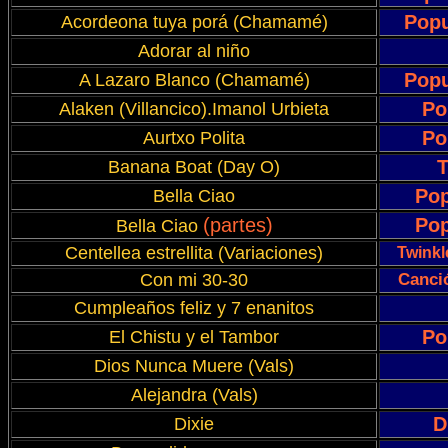
Popu
Acordeona tuya porá (Chamamé)
Adorar al niño
Popu
A Lazaro Blanco (Chamamé)
Po
Alaken (Villancico).Imanol Urbieta
Po
Aurtxo Polita
T
Banana Boat (Day O)
Pop
Bella Ciao
(partes)
Pop
Bella Ciao
Centellea estrellita (Variaciones)
Twinkle
Con mi 30-30
Canció
Cumpleaños feliz y 7 enanitos
Po
El Chistu y el Tambor
Dios Nunca Muere (Vals)
Alejandra (Vals)
D
Dixie