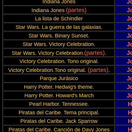
J
Indiana Jones
(partes)
J
Indiana Jones
J
La lista de Schindler
J
Star Wars. La guerra de las galaxias.
J
Star Wars. Binary Sunset.
J
Star Wars. Victory Celebration.
(partes)
J
Star Wars. Victory Celebration.
.
J
Victory Celebration. Tono original.
(partes)
J
Victory Celebration.Tono original.
.
J
Parque Jurásico
J
Harry Potter. Hedwig's theme.
J
Harry Potter. Howard's March
H
Pearl Harbor. Tennessee.
H
Piratas del Caribe. Tema principal.
H
Piratas del Caribe. Jack Sparrow
H
Piratas del Caribe. Canción de Davy Jones