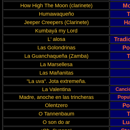
Mo
How High The Moon (clarinete)
T
Humawaqueño
Ha
Jeeper Creepers (Clarinete)
Kumbayá my Lord
Tradi
L' alosa
Po
Las Golondrinas
T
La Guanchaqueña (Zamba)
La Marsellesa
Las Mañanitas
"La uva". Jota extremeña.
La Valentina
Canció
Madre, anoche en las trincheras
Popul
Po
Olentzero
T
O Tannenbaum
Lu
O son do ar