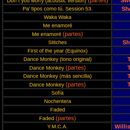
(partes)
Swe
Don´t you worry (acoustic version)
Sh
Pa' tipos como tú. Session 53.
Waka Waka
Me enamoré
(partes)
Me enamoré
Sh
Stitches
First of the year (Equinox)
Dance Monkey (tono original)
(partes)
Dance Monkey
Dance Monkey (más sencilla)
(partes)
Dance Monkey
Sofía
Nochentera
Faded
(partes)
Faded
Willi
Y.M.C.A.