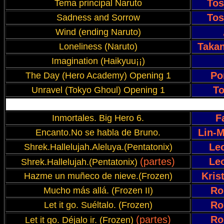
Tos
Tema principal Naruto
Tos
Sadness and Sorrow
Wind (ending Naruto)
Takan
Loneliness (Naruto)
Imagination (Haikyuu¡¡)
Po
The Day (Hero Academy) Opening 1
To
Unravel (Tokyo Ghoul) Opening 1
F
Inmortales. Big Hero 6.
Lin-M
Encanto.No se habla de Bruno.
Le
Shrek.Hallelujah.Aleluya.(Pentatonix)
(partes)
Le
Shrek.Hallelujah.(Pentatonix)
Kris
Hazme un muñeco de nieve.(Frozen)
Ro
Mucho más allá. (Frozen II)
Ro
Let it go. Suéltalo. (Frozen)
(partes)
Ro
Let it go. Déjalo ir. (Frozen)