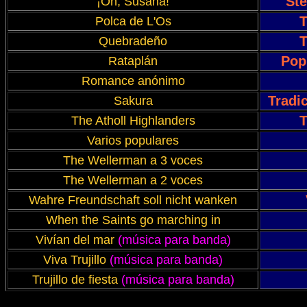
St
¡Oh, Susana!
T
Polca de L'Os
T
Quebradeño
Pop
Rataplán
Romance anónimo
Tradi
Sakura
T
The Atholl Highlanders
Varios populares
The Wellerman a 3 voces
The Wellerman a 2 voces
Wahre Freundschaft soll nicht wanken
When the Saints go marching in
Vivían del mar
(música para banda)
Viva Trujillo
(música para banda)
Trujillo de fiesta
(música para banda)
aria