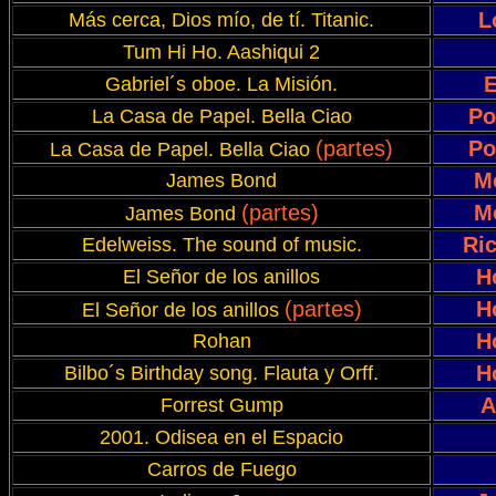
L
Más cerca, Dios mío, de tí. Titanic.
Tum Hi Ho. Aashiqui 2
E
Gabriel´s oboe. La Misión.
Po
La Casa de Papel. Bella Ciao
(partes)
Po
La Casa de Papel. Bella Ciao
M
James Bond
(partes)
M
James Bond
Ri
Edelweiss. The sound of music.
H
El Señor de los anillos
(partes)
H
El Señor de los anillos
H
Rohan
H
Bilbo´s Birthday song. Flauta y Orff.
A
Forrest Gump
2001. Odisea en el Espacio
Carros de Fuego