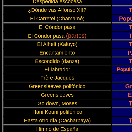
Despedida escocesa
T
¿Dónde vas Alfonso XII?
Popu
El Carretel (Chamamé)
T
El Cóndor pasa
(partes)
T
El Cóndor pasa
T
El Alhelí (Kaluyo)
P
Encantamiento
T
Escondido (danza)
El labrador
Popula
Frère Jacques
Gr
Greensleeves polifónico
E
Greensleeves
T
Go down, Moses
Hani Kouni polifónico
T
Hasta otro día (Cacharpaya)
Himno de España