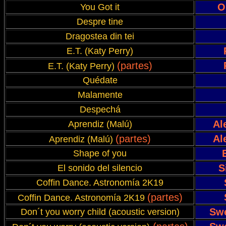
O
You Got it
Despre tine
Dragostea din tei
E.T. (Katy Perry)
(partes)
E.T. (Katy Perry)
Quédate
Malamente
Despechá
Al
Aprendiz (Malú)
(partes)
Al
Aprendiz (Malú)
Shape of you
S
El sonido del silencio
Coffin Dance. Astronomía 2K19
(partes)
Coffin Dance. Astronomía 2K19
Swe
Don´t you worry child (acoustic version)