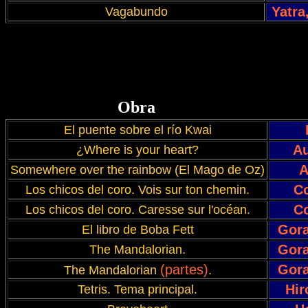
Yatra
Vagabundo
Obra
El puente sobre el río Kwai
Au
¿Where is your heart?
A
Somewhere over the rainbow (El Mago de Oz)
Co
Los chicos del coro. Vois sur ton chemin.
Co
Los chicos del coro. Caresse sur l'océan
.
Gora
El libro de Boba Fett
Gora
The Mandalorian
.
(partes)
Gora
The Mandalorian
.
Hir
Tetris. Tema principal.