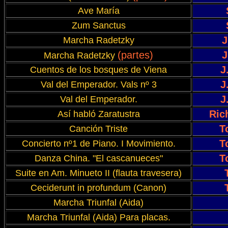
Ave María
Zum Sanctus
J
Marcha Radetzky
(partes)
J
Marcha Radetzky
J
Cuentos de los bosques de Viena
J
Val del Emperador. Vals nº 3
J
Val del Emperador.
Ric
Así habló Zaratustra
T
Canción Triste
T
Concierto nº1 de Piano. I Movimiento.
T
Danza China. "El cascanueces"
Suite en Am. Minueto II (flauta travesera)
Ceciderunt in profundum (Canon)
Marcha Triunfal (Aida)
Marcha Triunfal (Aida) Para placas.